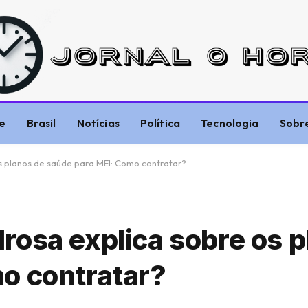
e
Brasil
Notícias
Política
Tecnologia
Sobr
s planos de saúde para MEI: Como contratar?
rosa explica sobre os p
o contratar?