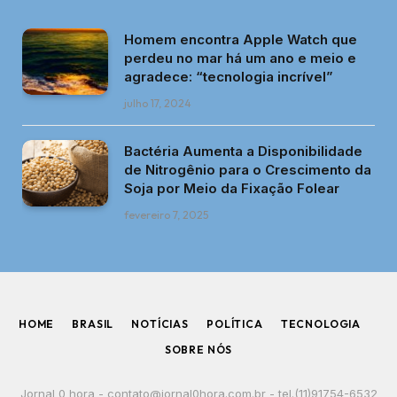
Homem encontra Apple Watch que
perdeu no mar há um ano e meio e
agradece: “tecnologia incrível”
julho 17, 2024
Bactéria Aumenta a Disponibilidade
de Nitrogênio para o Crescimento da
Soja por Meio da Fixação Folear
fevereiro 7, 2025
HOME
BRASIL
NOTÍCIAS
POLÍTICA
TECNOLOGIA
SOBRE NÓS
Jornal 0 hora -
contato@jornal0hora.com.br
- tel.(11)91754-6532