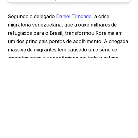
Segundo o delegado
Daniel Trindade
, a crise
migratória venezuelana, que trouxe milhares de
refugiados para o Brasil, transformou Roraima em
um dos principais pontos de acolhimento. A chegada
massiva de migrantes tem causado uma série de
impactos sociais e econômicos em todo o estado.
Neste artigo, vamos explorar como a crise migratória
tem afetado a infraestrutura de Roraima, o mercado
de trabalho e as relações dentro da comunidade.
Como a crise migratória afeta a infraestrutura
local?
Com a chegada de milhares de migrantes
venezuelanos, a infraestrutura de Roraima passou a