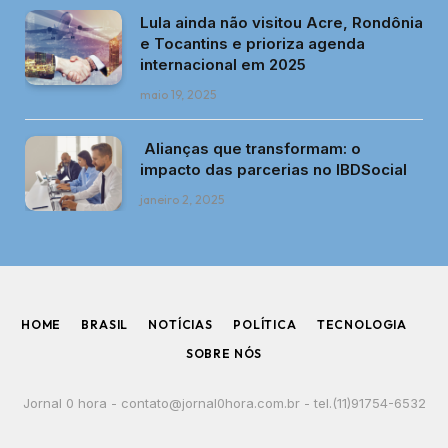
Lula ainda não visitou Acre, Rondônia
e Tocantins e prioriza agenda
internacional em 2025
maio 19, 2025
Alianças que transformam: o
impacto das parcerias no IBDSocial
janeiro 2, 2025
HOME
BRASIL
NOTÍCIAS
POLÍTICA
TECNOLOGIA
SOBRE NÓS
Jornal 0 hora -
contato@jornal0hora.com.br
- tel.(11)91754-6532