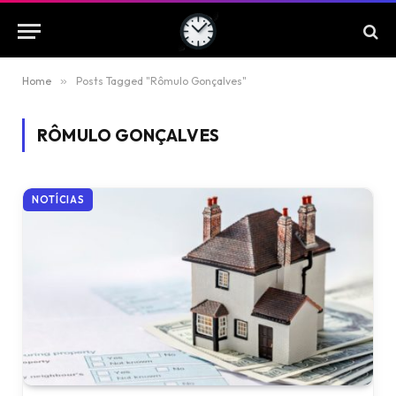
Home
»
Posts Tagged "Rômulo Gonçalves"
RÔMULO GONÇALVES
NOTÍCIAS