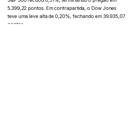
S&P 500 recuou 0,51%, terminando o pregão em
5.399,22 pontos. Em contrapartida, o Dow Jones
teve uma leve alta de 0,20%, fechando em 39.935,07
pontos.
Reação do Mercado
Os investidores mostraram-se hesitantes em realizar
recompras firmes após os índices Nasdaq e S&P 500
terem registrado os piores desempenhos desde 2022
no dia anterior. Pela manhã, os mercados reagiram
positivamente a dados econômicos melhores do que
o esperado, com a inflação desacelerando, o que
ajudou a aliviar algumas preocupações.
Setor de Tecnologia
As ações de empresas de tecnologia tiveram
desempenhos variados. A Tesla conseguiu recuperar