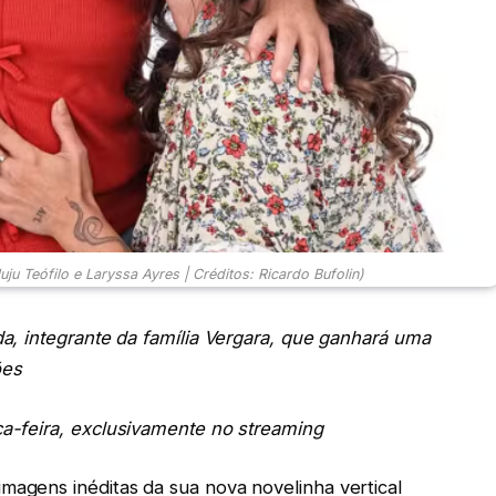
uju Teófilo e Laryssa Ayres | Créditos: Ricardo Bufolin)
da, integrante da família Vergara, que ganhará uma
ões
ça-feira, exclusivamente no streaming
magens inéditas da sua nova novelinha vertical