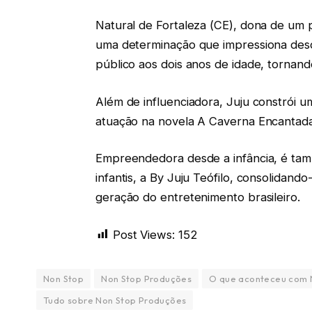
Natural de Fortaleza (CE), dona de um
uma determinação que impressiona desd
público aos dois anos de idade, tornan
Além de influenciadora, Juju constrói u
atuação na novela A Caverna Encantada
Empreendedora desde a infância, é tam
infantis, a By Juju Teófilo, consolida
geração do entretenimento brasileiro.
Post Views:
152
Non Stop
Non Stop Produções
O que aconteceu com 
Tudo sobre Non Stop Produções