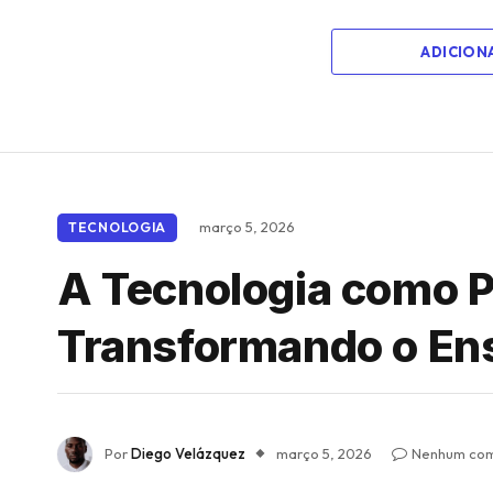
ADICION
março 5, 2026
TECNOLOGIA
A Tecnologia como P
Transformando o En
Por
Diego Velázquez
março 5, 2026
Nenhum com