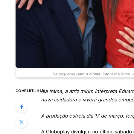
Da esquerda para a direita: Raphael Vianna, J
Na trama, a atriz mirim interpreta Eduar
COMPARTILHAR
nova cuidadora e viverá grandes emoç
A produção estreia dia 17 de março, ter
A Globoplay divulgou no último sábado i