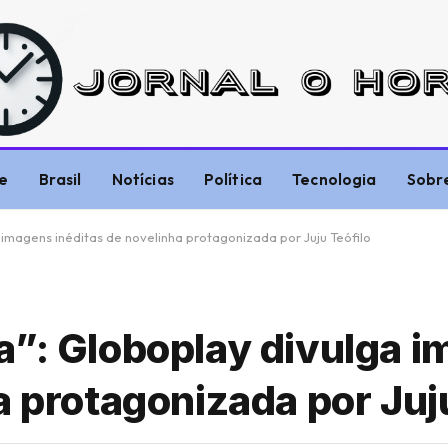
e
Brasil
Notícias
Política
Tecnologia
Sobr
imagens inéditas de novelinha protagonizada por Juju Teófilo
a”: Globoplay divulga 
a protagonizada por Juju