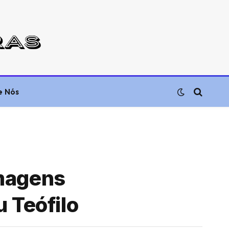
e Nós
imagens
 Teófilo