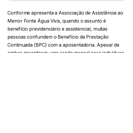
Conforme apresenta a Associação de Assistência ao
Menor Fonte Água Viva, quando o assunto é
benefício previdenciário e assistencial, muitas
pessoas confundem o Benefício de Prestação
Continuada (BPC) com a aposentadoria. Apesar de
ambos garantirem uma renda mensal para indivíduos
em situação de vulnerabilidade, suas regras e
critérios de concessão são bastante diferentes. Saber
distinguir cada um deles é essencial para entender
qual benefício melhor se aplica a cada situação.
Mas quais são as principais diferenças entre esses
benefícios? Quem pode solicitar o BPC e quem tem
direito à aposentadoria? Vamos esclarecer essas
dúvidas a seguir.