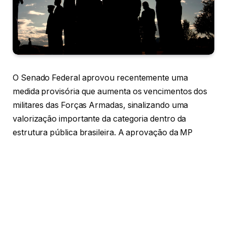
O Senado Federal aprovou recentemente uma
medida provisória que aumenta os vencimentos dos
militares das Forças Armadas, sinalizando uma
valorização importante da categoria dentro da
estrutura pública brasileira. A aprovação da MP
representa uma vitória para os militares, que terão
seus salários reajustados, mas também gera
discussões sobre os reflexos orçamentários e fiscais
para o governo federal. A medida provisória passa
agora por etapas finais para sua implementação,
destacando-se como um tema central no cenário