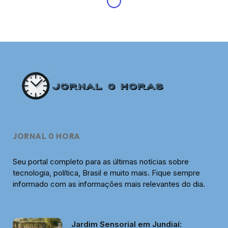
julho 26, 2024
TECNOLOGIA
Paris 2024: saiba quanto
custa e veja
funcionalidades do Galaxy
Z Flip 6
Por
Diego Velázquez
julho 26, 2024
Nenhum comentário
3 Mins de leitura
Compartilhar