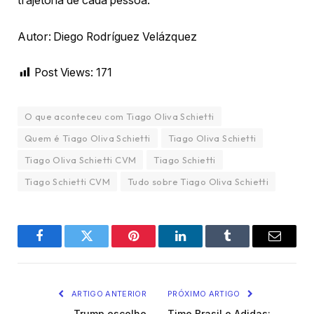
trajetória de cada pessoa.
Autor: Diego Rodríguez Velázquez
Post Views:
171
O que aconteceu com Tiago Oliva Schietti
Quem é Tiago Oliva Schietti
Tiago Oliva Schietti
Tiago Oliva Schietti CVM
Tiago Schietti
Tiago Schietti CVM
Tudo sobre Tiago Oliva Schietti
Facebook
Twitter
Pinterest
LinkedIn
Tumblr
Email
ARTIGO ANTERIOR
PRÓXIMO ARTIGO
Trump escolhe
Time Brasil e Adidas: