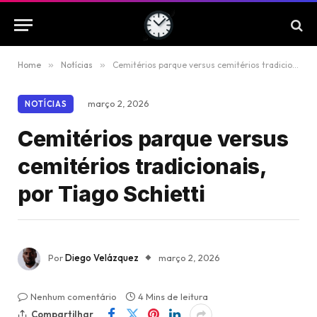
Home
»
Notícias
»
Cemitérios parque versus cemitérios tradicionais, por Tiago Schietti
março 2, 2026
NOTÍCIAS
Cemitérios parque versus
cemitérios tradicionais,
por Tiago Schietti
Por
Diego Velázquez
março 2, 2026
Nenhum comentário
4 Mins de leitura
Compartilhar