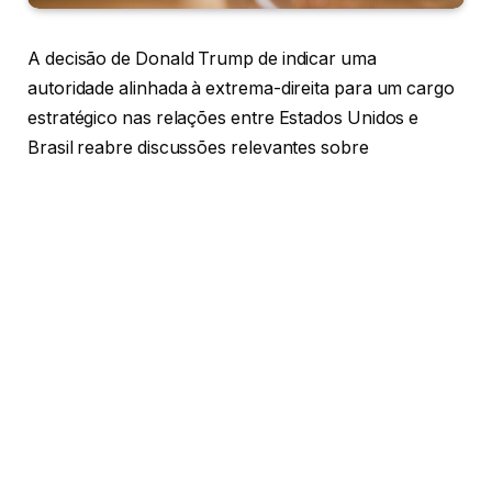
A decisão de Donald Trump de indicar uma
autoridade alinhada à extrema-direita para um cargo
estratégico nas relações entre Estados Unidos e
Brasil reabre discussões relevantes sobre
diplomacia, comércio exterior e alinhamento
ideológico. O movimento sinaliza possíveis mudanças
na condução política entre as duas maiores
economias do continente americano. Este artigo
analisa os impactos geopolíticos, econômicos e
institucionais dessa escolha, explorando como a
política externa pode ser influenciada por agendas
ideológicas mais rígidas e quais reflexos podem atingir
o Brasil.
A volta de Donald Trump ao centro das decisões