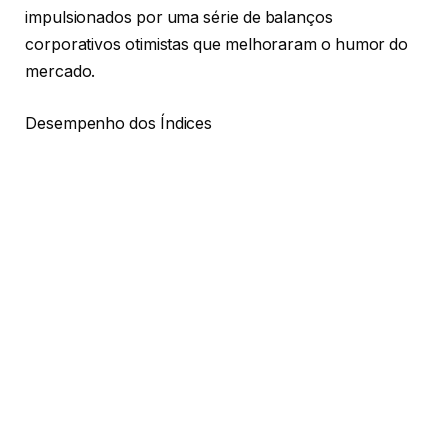
impulsionados por uma série de balanços
corporativos otimistas que melhoraram o humor do
mercado.
Desempenho dos Índices
O índice pan-europeu STOXX 600 fechou em alta de
0,29%, a 488,44 pontos, após ter registrado a maior
queda em três dias desde junho de 2022. Na segunda-
feira, o índice havia fechado abaixo da marca de 500
pontos devido a temores de recessão nos EUA.
Volatilidade e Sentimento do Investidor
O índice de volatilidade Euro STOXX, conhecido
como “medidor de medo”, também diminuiu em
relação ao seu nível mais alto desde março de 2022,
atingido na segunda-feira. Isso refletiu uma melhora
no sentimento dos investidores, que se acalmaram