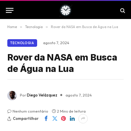
Home
»
Tecnologia
»
Rover da NASA em Busca de Água na Lua
agosto 7, 2024
TECNOLOGIA
Rover da NASA em Busca
de Água na Lua
Por
Diego Velázquez
agosto 7, 2024
Nenhum comentário
2 Mins de leitura
Compartilhar