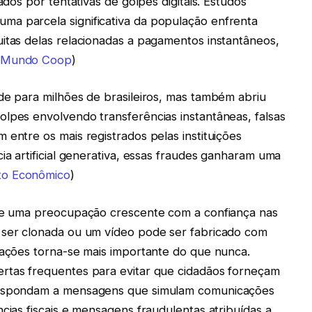
ados por tentativas de golpes digitais. Estudos
ma parcela significativa da população enfrenta
uitas delas relacionadas a pagamentos instantâneos,
Mundo Coop
)
de para milhões de brasileiros, mas também abriu
olpes envolvendo transferências instantâneas, falsas
 entre os mais registrados pelas instituições
ia artificial generativa, essas fraudes ganharam uma
o Econômico
)
ste uma preocupação crescente com a confiança nas
 ser clonada ou um vídeo pode ser fabricado com
rmações torna-se mais importante do que nunca.
ertas frequentes para evitar que cidadãos forneçam
 respondam a mensagens que simulam comunicações
ncias fiscais e mensagens fraudulentas atribuídas a