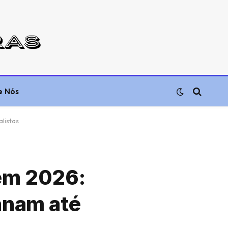
e Nós
alistas
 em 2026:
ganam até