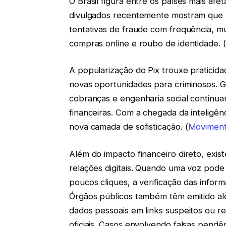
O Brasil figura entre os países mais afet
divulgados recentemente mostram que u
tentativas de fraude com frequência, m
compras online e roubo de identidade. (
A popularização do Pix trouxe praticida
novas oportunidades para criminosos. G
cobranças e engenharia social continuam
financeiras. Com a chegada da inteligênc
nova camada de sofisticação. (
Moviment
Além do impacto financeiro direto, exi
relações digitais. Quando uma voz pode
poucos cliques, a verificação das info
Órgãos públicos também têm emitido al
dados pessoais em links suspeitos ou
oficiais. Casos envolvendo falsas pendê