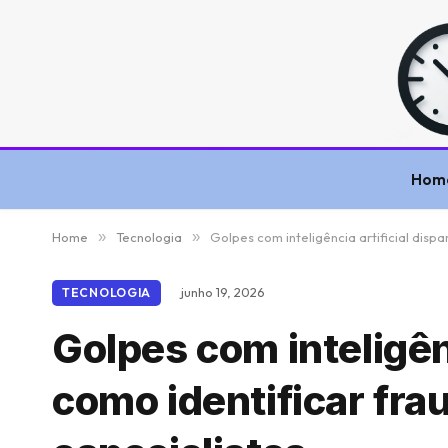
Hom
Home
»
Tecnologia
»
Golpes com inteligência artificial disp
junho 19, 2026
TECNOLOGIA
Golpes com inteligên
como identificar fra