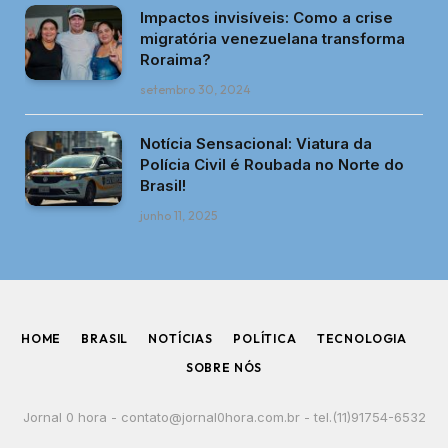
Impactos invisíveis: Como a crise
migratória venezuelana transforma
Roraima?
setembro 30, 2024
Notícia Sensacional: Viatura da
Polícia Civil é Roubada no Norte do
Brasil!
junho 11, 2025
HOME
BRASIL
NOTÍCIAS
POLÍTICA
TECNOLOGIA
SOBRE NÓS
Jornal 0 hora -
contato@jornal0hora.com.br
- tel.(11)91754-6532