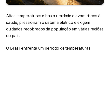
Altas temperaturas e baixa umidade elevam riscos à
saúde, pressionam o sistema elétrico e exigem
cuidados redobrados da população em várias regiões
do país.
O Brasil enfrenta um período de temperaturas
elevadas e baixa umidade do ar que tem chamado
atenção de meteorologistas, autoridades de saúde e
especialistas em energia. O fenômeno, que se
intensifica em diferentes regiões do país durante o
início de julho de 2026, traz impactos diretos no
cotidiano da população, especialmente em grandes
centros urbanos e áreas do interior. As condições
climáticas elevadas aumentam o risco de
desidratação, problemas respiratórios e sobrecarga