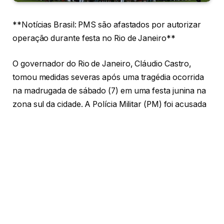
**Notícias Brasil: PMS são afastados por autorizar
operação durante festa no Rio de Janeiro**
O governador do Rio de Janeiro, Cláudio Castro,
tomou medidas severas após uma tragédia ocorrida
na madrugada de sábado (7) em uma festa junina na
zona sul da cidade. A Polícia Militar (PM) foi acusada
de autorizar uma operação durante a celebração,
que resultou na morte de um jovem e em ferimentos
a outras cinco pessoas.
A ação, realizada pelo Batalhão de Operações
Policiais Especiais (Bope) da PM, causou indignação e
preocupação entre os moradores do local. Segundo
relatos, o rapaz identificado como Herus Guimarães