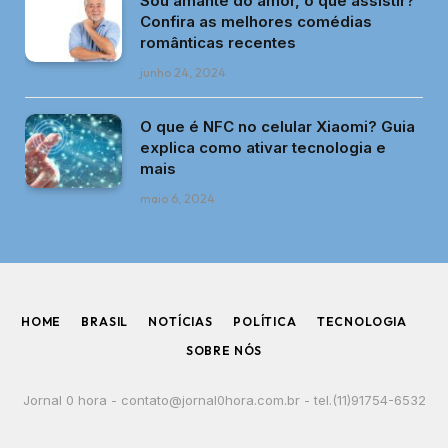
Sou amante do amor, o que assistir?
Confira as melhores comédias
românticas recentes
junho 24, 2024
O que é NFC no celular Xiaomi? Guia
explica como ativar tecnologia e
mais
maio 6, 2024
HOME
BRASIL
NOTÍCIAS
POLÍTICA
TECNOLOGIA
SOBRE NÓS
Jornal 0 hora -
contato@jornal0hora.com.br
- tel.(11)91754-6532