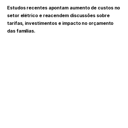
Estudos recentes apontam aumento de custos no
setor elétrico e reacendem discussões sobre
tarifas, investimentos e impacto no orçamento
das famílias.
A conta de luz voltou ao centro das discussões
econômicas no Brasil. Nos últimos dias,
levantamentos divulgados por entidades do setor
elétrico indicaram que decisões regulatórias,
contratações de energia e novos encargos
aprovados ao longo dos últimos anos podem
representar custos bilionários para consumidores
nas próximas décadas. O tema ganhou repercussão
porque afeta diretamente famílias, empresas e a
competitividade da economia brasileira. (
Poder360
)