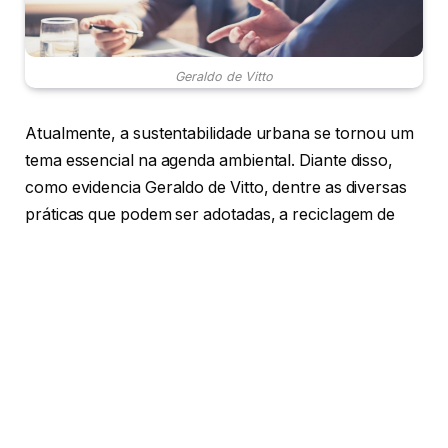
Geraldo de Vitto
Atualmente, a sustentabilidade urbana se tornou um
tema essencial na agenda ambiental. Diante disso,
como evidencia Geraldo de Vitto, dentre as diversas
práticas que podem ser adotadas, a reciclagem de
pneus se destaca como uma solução inovadora e
eficaz. Mas por que esse modelo de reciclagem tem
se tornado tão importante? Prossiga consumindo o
conteúdo e descubra!
Quais são os benefícios da reciclagem de pneus
para o meio ambiente?