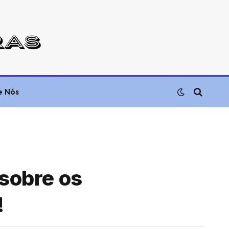
e Nós
 sobre os
!