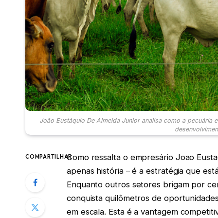
João Eustáquio De Almeida Junior analisa como a pecuária e 
desenvolviment
Como ressalta o empresário Joao Eustaq
COMPARTILHAR
apenas história – é a estratégia que est
Enquanto outros setores brigam por cen
conquista quilômetros de oportunidade
em escala. Esta é a vantagem competi