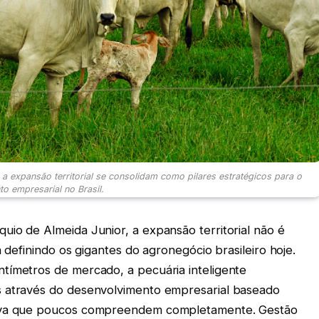
a expansão territorial se consolidam como pilares estratégicos para o
o empresarial no Brasil.
uio de Almeida Junior, a expansão territorial não é
á definindo os gigantes do agronegócio brasileiro hoje.
tímetros de mercado, a pecuária inteligente
s através do desenvolvimento empresarial baseado
tiva que poucos compreendem completamente. Gestão