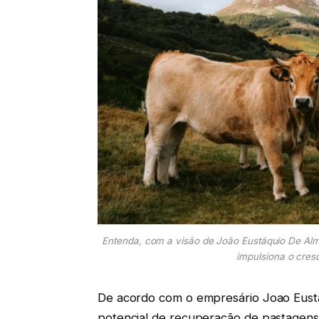
Entenda, com a visão de João Eustáquio De Almei
impulsiona o cres
De acordo com o empresário Joao Eustaq
potencial de recuperação de pastagens