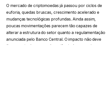
O mercado de criptomoedas já passou por ciclos de
euforia, quedas bruscas, crescimento acelerado e
mudanças tecnológicas profundas. Ainda assim,
poucas movimentações parecem tão capazes de
alterar a estrutura do setor quanto a regulamentação
anunciada pelo Banco Central. O impacto não deve
ficar restrito às regras. A tendência é que mude
também o perfil das empresas, o comportamento
dos investidores e a percepção pública sobre os
ativos digitais.
Nos corredores das plataformas financeiras, o
assunto deixou de ser apenas tendência e virou
prioridade operacional. Paulo de Matos Junior, que
atua há anos no segmento de câmbio e
intermediação de criptoativos, avalia que o mercado