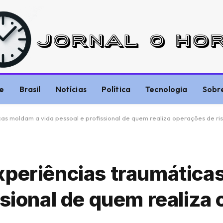
e
Brasil
Notícias
Política
Tecnologia
Sobr
as moldam a vida pessoal e profissional de quem realiza operações de ri
xperiências traumática
ssional de quem realiza