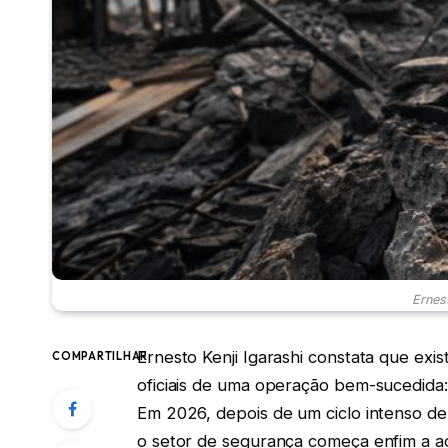
Ernest
Ernesto Kenji Igarashi constata que exis
COMPARTILHAR
oficiais de uma operação bem-sucedida:
Em 2026, depois de um ciclo intenso d
o setor de segurança começa enfim a ad