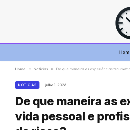
Hom
Home
»
Notícias
»
De que maneira as experiências traumátic
julho 1, 2026
NOTÍCIAS
De que maneira as e
vida pessoal e profi