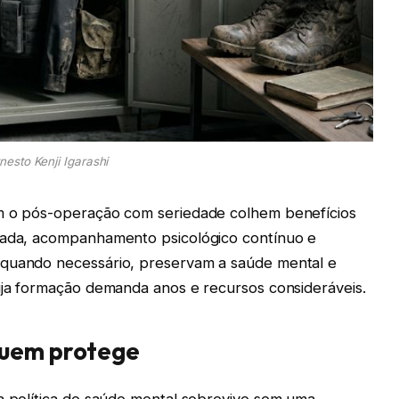
nesto Kenji Igarashi
am o pós-operação com seriedade colhem benefícios
icada, acompanhamento psicológico contínuo e
 quando necessário, preservam a saúde mental e
cuja formação demanda anos e recursos consideráveis.
quem protege
ma política de saúde mental sobrevive sem uma