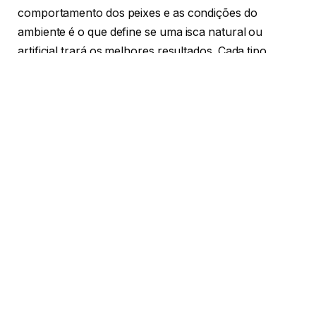
comportamento dos peixes e as condições do
ambiente é o que define se uma isca natural ou
artificial trará os melhores resultados. Cada tipo
possui suas vantagens, técnicas específicas e
momentos ideais de uso, e conhecer essas
diferenças pode transformar completamente uma
pescaria.
Veja as diferenças entre iscas naturais e artificiais e
aprenda a usá-las com estratégia.
O papel das iscas na pescaria
A isca é o elo entre o pescador e o peixe. Ela precisa
despertar o instinto natural de alimentação ou
curiosidade do animal, atraindo-o até o anzol. A