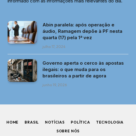
informado com as informações mais relevantes do dia.
Abin paralela: após operação e
áudio, Ramagem depõe à PF nesta
quarta (17) pela 1ª vez
julho 17, 2024
Governo aperta o cerco às apostas
ilegais: o que muda para os
brasileiros a partir de agora
junho 19, 2026
HOME
BRASIL
NOTÍCIAS
POLÍTICA
TECNOLOGIA
SOBRE NÓS