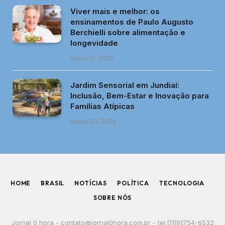
Viver mais e melhor: os
ensinamentos de Paulo Augusto
Berchielli sobre alimentação e
longevidade
março 12, 2025
Jardim Sensorial em Jundiaí:
Inclusão, Bem-Estar e Inovação para
Famílias Atípicas
março 20, 2026
HOME
BRASIL
NOTÍCIAS
POLÍTICA
TECNOLOGIA
SOBRE NÓS
Jornal 0 hora -
contato@jornal0hora.com.br
- tel.(11)91754-6532