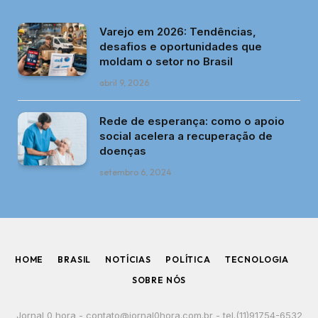
Varejo em 2026: Tendências,
desafios e oportunidades que
moldam o setor no Brasil
abril 9, 2026
Rede de esperança: como o apoio
social acelera a recuperação de
doenças
setembro 6, 2024
HOME
BRASIL
NOTÍCIAS
POLÍTICA
TECNOLOGIA
SOBRE NÓS
Jornal 0 hora -
contato@jornal0hora.com.br
- tel.(11)91754-6532