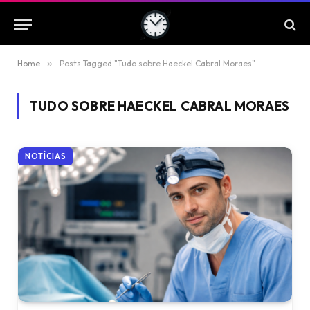
Home
»
Posts Tagged "Tudo sobre Haeckel Cabral Moraes"
TUDO SOBRE HAECKEL CABRAL MORAES
NOTÍCIAS