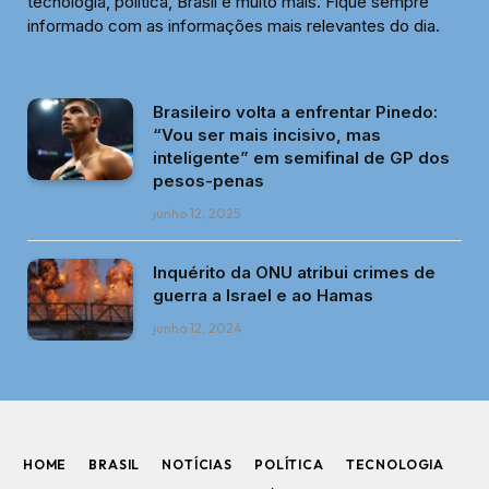
tecnologia, política, Brasil e muito mais. Fique sempre
informado com as informações mais relevantes do dia.
Brasileiro volta a enfrentar Pinedo:
“Vou ser mais incisivo, mas
inteligente” em semifinal de GP dos
pesos-penas
junho 12, 2025
Inquérito da ONU atribui crimes de
guerra a Israel e ao Hamas
junho 12, 2024
HOME
BRASIL
NOTÍCIAS
POLÍTICA
TECNOLOGIA