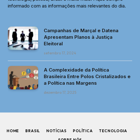
informado com as informações mais relevantes do dia.
Campanhas de Marçal e Datena
Apresentam Planos à Justiça
Eleitoral
setembro 17, 2024
A Complexidade da Política
Brasileira Entre Polos Cristalizados e
a Política nas Margens
dezembro 17, 2025
HOME
BRASIL
NOTÍCIAS
POLÍTICA
TECNOLOGIA
SOBRE NÓS