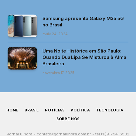
Samsung apresenta Galaxy M35 5G
no Brasil
maio 24, 2024
Uma Noite Histórica em São Paulo:
Quando Dua Lipa Se Misturou à Alma
Brasileira
novembro 17, 2025
HOME
BRASIL
NOTÍCIAS
POLÍTICA
TECNOLOGIA
SOBRE NÓS
Jornal 0 hora -
contato@jornal0hora.com.br
- tel.(11)91754-6532