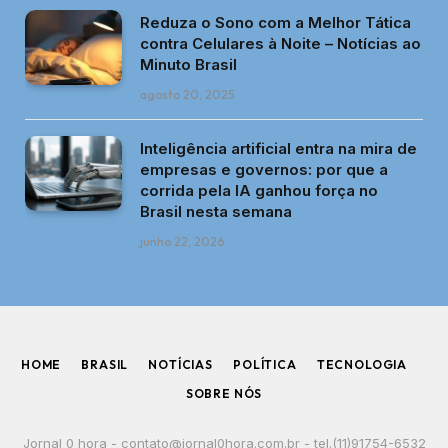
Reduza o Sono com a Melhor Tática
contra Celulares à Noite – Notícias ao
Minuto Brasil
agosto 20, 2025
Inteligência artificial entra na mira de
empresas e governos: por que a
corrida pela IA ganhou força no
Brasil nesta semana
junho 22, 2026
HOME
BRASIL
NOTÍCIAS
POLÍTICA
TECNOLOGIA
SOBRE NÓS
Jornal 0 hora -
contato@jornal0hora.com.br
- tel.(11)91754-6532