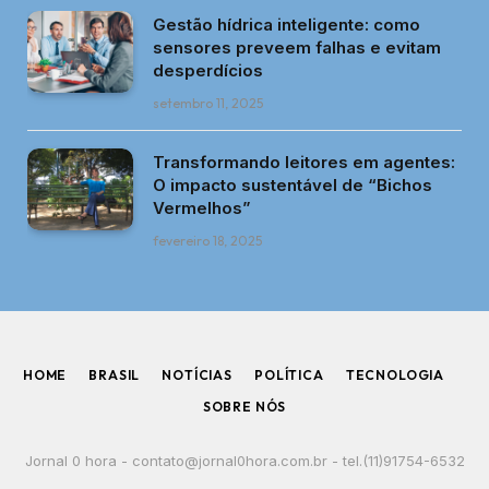
Gestão hídrica inteligente: como
sensores preveem falhas e evitam
desperdícios
setembro 11, 2025
Transformando leitores em agentes:
O impacto sustentável de “Bichos
Vermelhos”
fevereiro 18, 2025
HOME
BRASIL
NOTÍCIAS
POLÍTICA
TECNOLOGIA
SOBRE NÓS
Jornal 0 hora -
contato@jornal0hora.com.br
- tel.(11)91754-6532