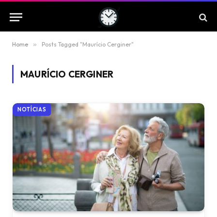
Home
»
Posts Tagged "Maurício Cerginer"
MAURÍCIO CERGINER
NOTÍCIAS