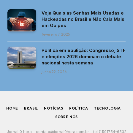
Veja Quais as Senhas Mais Usadas e
Hackeadas no Brasil e Não Caia Mais
em Golpes
fevereiro 7, 2025
Política em ebulição: Congresso, STF
e eleições 2026 dominam o debate
nacional nesta semana
junho 22, 2026
HOME
BRASIL
NOTÍCIAS
POLÍTICA
TECNOLOGIA
SOBRE NÓS
Jornal 0 hora -
contato@jornal0hora.com.br
- tel.(11)91754-6532