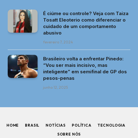
É ciúme ou controle? Veja com Taiza
Tosatt Eleoterio como diferenciar o
cuidado de um comportamento
abusivo
fevereiro 7, 2024
Brasileiro volta a enfrentar Pinedo:
“Vou ser mais incisivo, mas
inteligente” em semifinal de GP dos
pesos-penas
junho 12, 2025
HOME
BRASIL
NOTÍCIAS
POLÍTICA
TECNOLOGIA
SOBRE NÓS