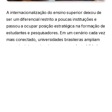
A internacionalização do ensino superior deixou de
ser um diferencial restrito a poucas instituições e
passou a ocupar posição estratégica na formação de
estudantes e pesquisadores. Em um cenário cada vez
mais conectado, universidades brasileiras ampliam
parcerias internacionais, programas de mobilidade
acadêmica e projetos de cooperação científica para
preparar profissionais mais qualificados e adaptados
às demandas globais. Ao longo deste artigo, serão
analisados os impactos da internacionalização
universitária, seus benefícios para estudantes e
pesquisadores e a importância desse movimento
para o fortalecimento da educação brasileira.
A busca por conhecimento já não encontra barreiras