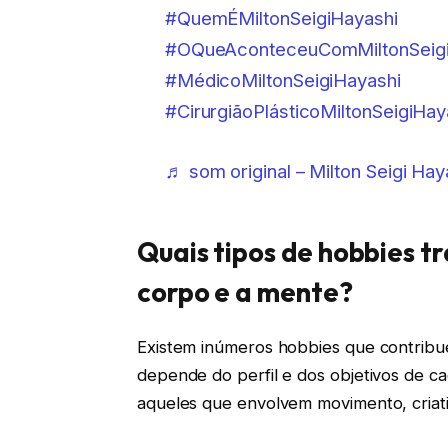
#QuemÉMiltonSeigiHayashi
#OQueAconteceuComMiltonSeigi
#MédicoMiltonSeigiHayashi
#CirurgiãoPlásticoMiltonSeigiHay
♬ som original – Milton Seigi Hay
Quais tipos de hobbies t
corpo e a mente?
Existem inúmeros hobbies que contribue
depende do perfil e dos objetivos de c
aqueles que envolvem movimento, criat