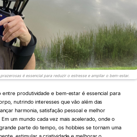
 prazerosas é essencial para reduzir o estresse e ampliar o bem-estar.
o entre produtividade e bem-estar é essencial para
orpo, nutrindo interesses que vão além das
cançar harmonia, satisfação pessoal e melhor
. Em um mundo cada vez mais acelerado, onde o
 grande parte do tempo, os hobbies se tornam uma
nte, estimular a criatividade e melhorar o