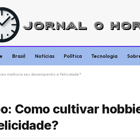
e
Brasil
Notícias
Política
Tecnologia
Sobr
ies melhora seu desempenho e felicidade?
: Como cultivar hobbi
elicidade?