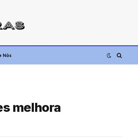
e Nós
es melhora