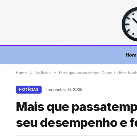
Hom
Home
»
Notícias
»
Mais que passatempo: Como cultivar hobb
novembro 13, 2025
NOTÍCIAS
Mais que passatempo
seu desempenho e f