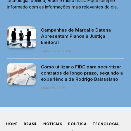
tecnologia, política, Brasil e muito mais. Fique sempre
informado com as informações mais relevantes do dia.
Campanhas de Marçal e Datena
Apresentam Planos à Justiça
Eleitoral
setembro 17, 2024
Como utilizar o FIDC para securitizar
contratos de longo prazo, segundo a
experiência de Rodrigo Balassiano
junho 25, 2025
HOME
BRASIL
NOTÍCIAS
POLÍTICA
TECNOLOGIA