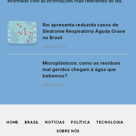
informado com as informações mais relevantes do dia.
Rio apresenta reduzida casos de
Síndrome Respiratória Aguda Grave
no Brasil
junho 5, 2025
Microplásticos: como os resíduos
mal geridos chegam à água que
bebemos?
julho 17, 2026
HOME
BRASIL
NOTÍCIAS
POLÍTICA
TECNOLOGIA
SOBRE NÓS