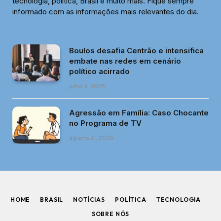
tecnologia, política, Brasil e muito mais. Fique sempre
informado com as informações mais relevantes do dia.
Boulos desafia Centrão e intensifica
embate nas redes em cenário
político acirrado
julho 3, 2025
Agressão em Família: Caso Chocante
no Programa de TV
agosto 21, 2025
HOME
BRASIL
NOTÍCIAS
POLÍTICA
TECNOLOGIA
SOBRE NÓS