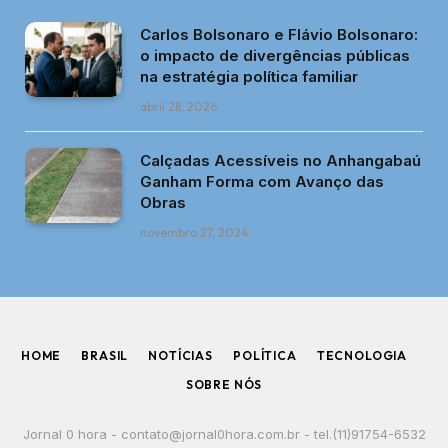
Carlos Bolsonaro e Flávio Bolsonaro:
o impacto de divergências públicas
na estratégia política familiar
abril 28, 2026
Calçadas Acessíveis no Anhangabaú
Ganham Forma com Avanço das
Obras
novembro 27, 2024
HOME
BRASIL
NOTÍCIAS
POLÍTICA
TECNOLOGIA
SOBRE NÓS
Jornal 0 hora -
contato@jornal0hora.com.br
- tel.(11)91754-6532