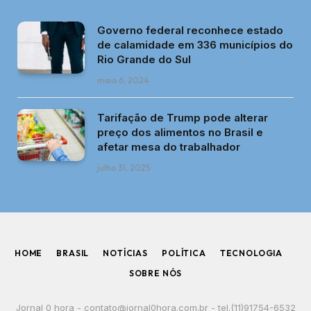
Governo federal reconhece estado
de calamidade em 336 municípios do
Rio Grande do Sul
maio 6, 2024
Tarifação de Trump pode alterar
preço dos alimentos no Brasil e
afetar mesa do trabalhador
julho 31, 2025
HOME
BRASIL
NOTÍCIAS
POLÍTICA
TECNOLOGIA
SOBRE NÓS
Jornal 0 hora -
contato@jornal0hora.com.br
- tel.(11)91754-6532