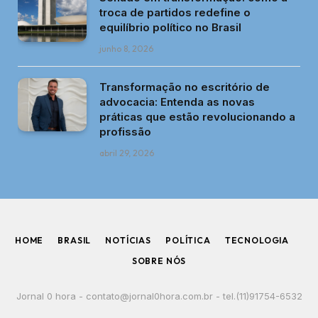
troca de partidos redefine o
equilíbrio político no Brasil
junho 8, 2026
Transformação no escritório de
advocacia: Entenda as novas
práticas que estão revolucionando a
profissão
abril 29, 2026
HOME
BRASIL
NOTÍCIAS
POLÍTICA
TECNOLOGIA
SOBRE NÓS
Jornal 0 hora -
contato@jornal0hora.com.br
- tel.(11)91754-6532