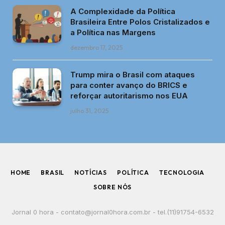
A Complexidade da Política
Brasileira Entre Polos Cristalizados e
a Política nas Margens
dezembro 17, 2025
Trump mira o Brasil com ataques
para conter avanço do BRICS e
reforçar autoritarismo nos EUA
julho 31, 2025
HOME
BRASIL
NOTÍCIAS
POLÍTICA
TECNOLOGIA
SOBRE NÓS
Jornal 0 hora -
contato@jornal0hora.com.br
- tel.(11)91754-6532