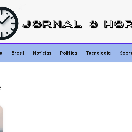
e
Brasil
Notícias
Política
Tecnologia
Sobr
R