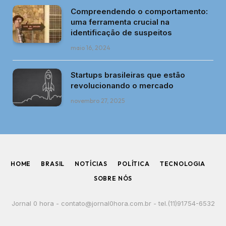
Compreendendo o comportamento:
uma ferramenta crucial na
identificação de suspeitos
maio 16, 2024
Startups brasileiras que estão
revolucionando o mercado
novembro 27, 2025
HOME
BRASIL
NOTÍCIAS
POLÍTICA
TECNOLOGIA
SOBRE NÓS
Jornal 0 hora -
contato@jornal0hora.com.br
- tel.(11)91754-6532