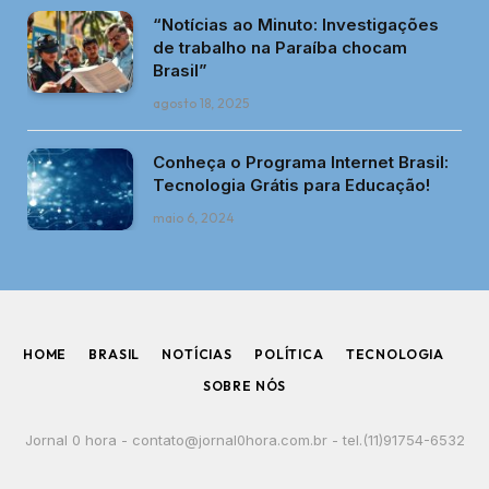
“Notícias ao Minuto: Investigações
de trabalho na Paraíba chocam
Brasil”
agosto 18, 2025
Conheça o Programa Internet Brasil:
Tecnologia Grátis para Educação!
maio 6, 2024
HOME
BRASIL
NOTÍCIAS
POLÍTICA
TECNOLOGIA
SOBRE NÓS
Jornal 0 hora -
contato@jornal0hora.com.br
- tel.(11)91754-6532