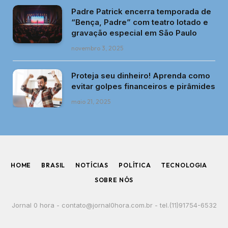
Padre Patrick encerra temporada de
“Bença, Padre” com teatro lotado e
gravação especial em São Paulo
novembro 3, 2025
Proteja seu dinheiro! Aprenda como
evitar golpes financeiros e pirâmides
maio 21, 2025
HOME
BRASIL
NOTÍCIAS
POLÍTICA
TECNOLOGIA
SOBRE NÓS
Jornal 0 hora -
contato@jornal0hora.com.br
- tel.(11)91754-6532