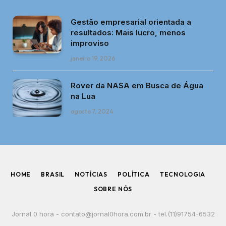
Gestão empresarial orientada a
resultados: Mais lucro, menos
improviso
janeiro 19, 2026
Rover da NASA em Busca de Água
na Lua
agosto 7, 2024
HOME
BRASIL
NOTÍCIAS
POLÍTICA
TECNOLOGIA
SOBRE NÓS
Jornal 0 hora -
contato@jornal0hora.com.br
- tel.(11)91754-6532