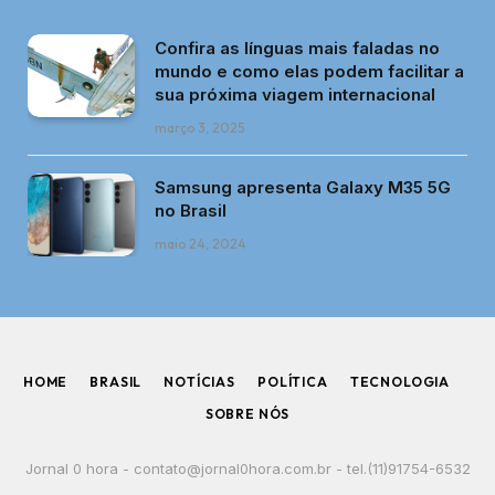
Confira as línguas mais faladas no
mundo e como elas podem facilitar a
sua próxima viagem internacional
março 3, 2025
Samsung apresenta Galaxy M35 5G
no Brasil
maio 24, 2024
HOME
BRASIL
NOTÍCIAS
POLÍTICA
TECNOLOGIA
SOBRE NÓS
Jornal 0 hora -
contato@jornal0hora.com.br
- tel.(11)91754-6532