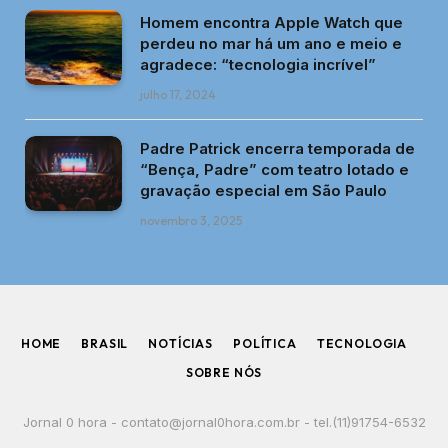
Homem encontra Apple Watch que
perdeu no mar há um ano e meio e
agradece: “tecnologia incrível”
julho 17, 2024
Padre Patrick encerra temporada de
“Bença, Padre” com teatro lotado e
gravação especial em São Paulo
novembro 3, 2025
HOME
BRASIL
NOTÍCIAS
POLÍTICA
TECNOLOGIA
SOBRE NÓS
Jornal 0 hora -
contato@jornal0hora.com.br
- tel.(11)91754-6532