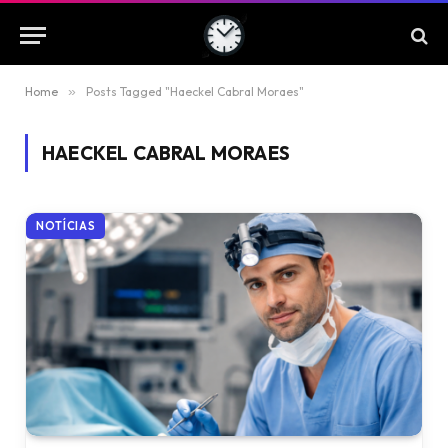
Home
»
Posts Tagged "Haeckel Cabral Moraes"
HAECKEL CABRAL MORAES
NOTÍCIAS