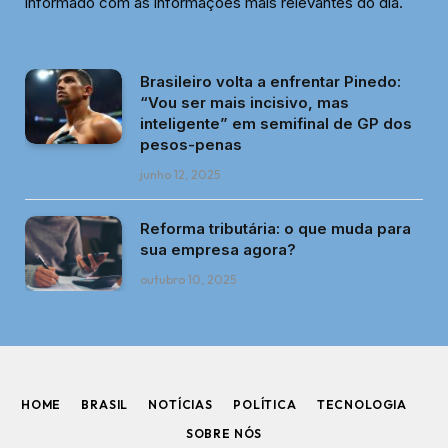
informado com as informações mais relevantes do dia.
Brasileiro volta a enfrentar Pinedo:
“Vou ser mais incisivo, mas
inteligente” em semifinal de GP dos
pesos-penas
junho 12, 2025
Reforma tributária: o que muda para
sua empresa agora?
outubro 10, 2025
HOME
BRASIL
NOTÍCIAS
POLÍTICA
TECNOLOGIA
SOBRE NÓS